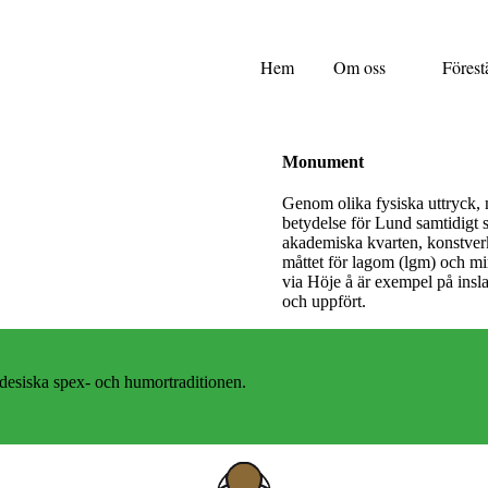
Hem
Om oss
Förest
Monument
Genom olika fysiska uttryck
betydelse för Lund samtidigt 
akademiska kvarten, konstverke
måttet för lagom (lgm) och m
via Höje å är exempel på insl
och uppfört.
desiska spex- och humortraditionen.