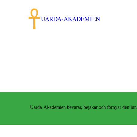
UARDA-AKADEMIEN
Uarda-Akademien bevarar, bejakar och förnyar den lun