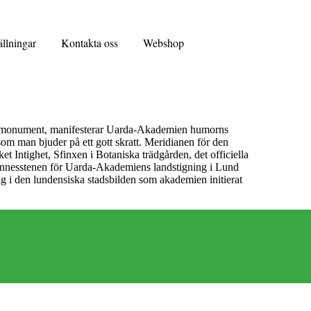
ällningar
Kontakta oss
Webshop
, monument, manifesterar Uarda-Akademien humorns
som man bjuder på ett gott skratt. Meridianen för den
t Intighet, Sfinxen i Botaniska trädgården, det officiella
innesstenen för Uarda-Akademiens landstigning i Lund
ag i den lundensiska stadsbilden som akademien initierat